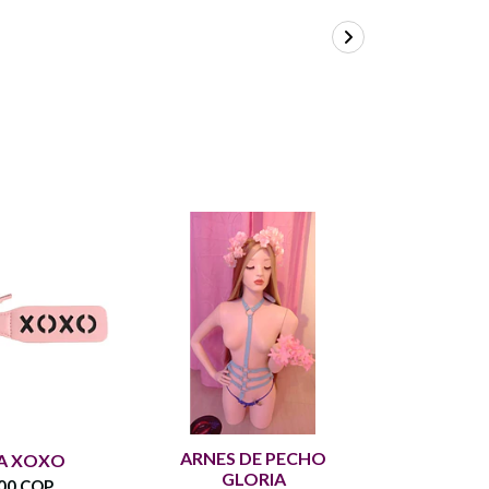
ARNES DE PECHO
A XOXO
ANTIFAZ
GLORIA
00 COP
$42.