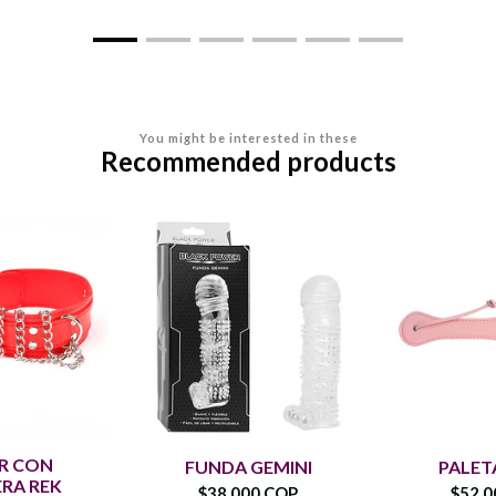
You might be interested in these
Recommended products
R CON
FUNDA GEMINI
PALET
RA REK
$38.000 COP
$52.0