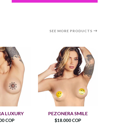
SEE MORE PRODUCTS
A LUXURY
PEZONERA SMILE
Pezone
00 COP
$18.000 COP
$15.