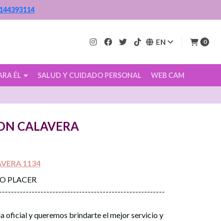
144393114
EN
0
ARA ÉL
SALUD Y CUIDADO PERSONAL
WEB CAM
ION CALAVERA
VERA 1134
CO PLACER
--------------------------------------------------------
a oficial y queremos brindarte el mejor servicio y