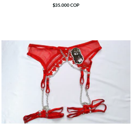
$35.000 COP