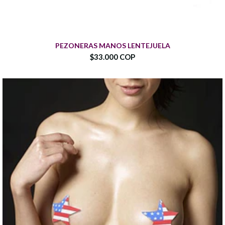
PEZONERAS MANOS LENTEJUELA
$33.000 COP