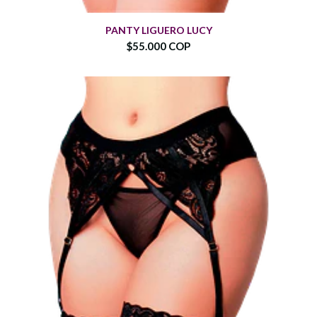
PANTY LIGUERO LUCY
$55.000 COP