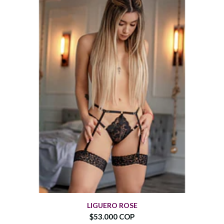
LIGUERO ROSE
$53.000 COP