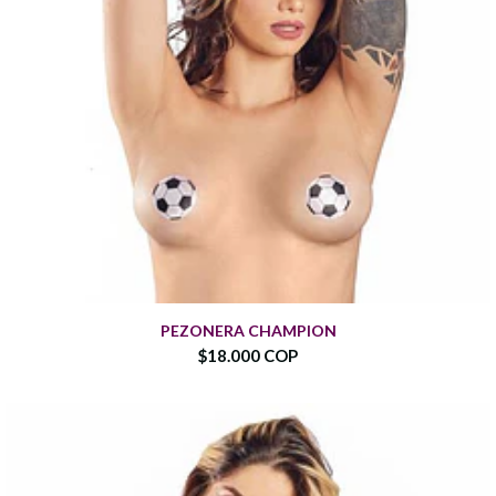
PEZONERA CHAMPION
$18.000 COP