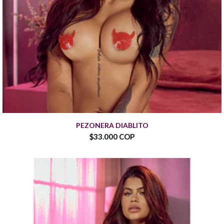
PEZONERA DIABLITO
$33.000 COP