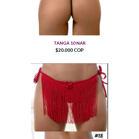
TANGA 10 NAR
$20.000 COP