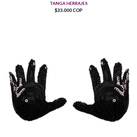
TANGA HERRAJES
$33.000 COP