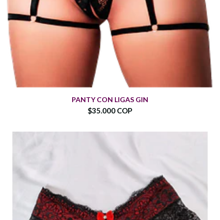
PANTY CON LIGAS GIN
$35.000 COP