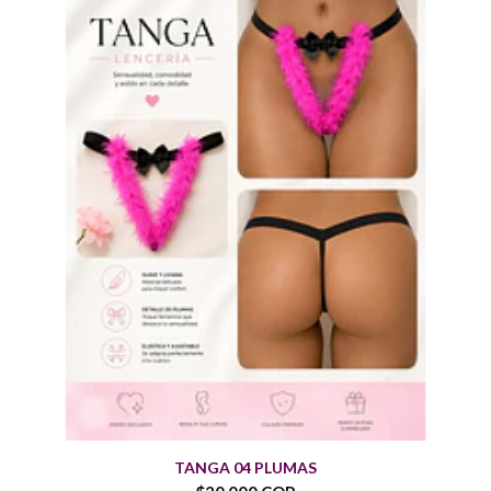
TANGA 04 PLUMAS