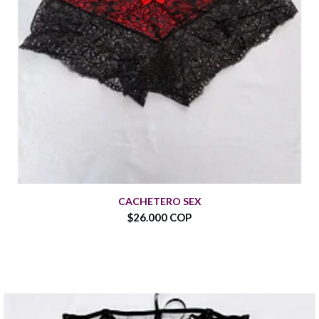
CACHETERO SEX
$26.000 COP