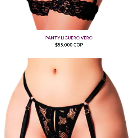
PANTY LIGUERO VERO
$55.000 COP