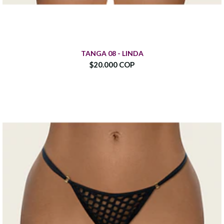
TANGA 08 - LINDA
$20.000 COP