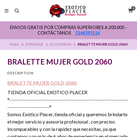
0
ENVIOS GRATIS POR COMPRAS SUPERIORES A 200.000 -
CONTÁCTANOS
3144393114
Home
BONDAGE
ACCESORIOS
BRALETTE MUJER GOLD 2060
BRALETTE MUJER GOLD 2060
DESCRIPTION
BRALETTE MUJER GOLD 2060
TIENDA OFICIAL EXOTICO PLACER
°-----------------------------------------------------------------
-----------------------°
Somos Exótico Placer, tienda oficial y queremos brindarte
el mejor servicio y asesoria profesional , con precios
incomparables y con la rapidez que necesitas, ya que
contamos con más de 6 años de experiencia en el mercado