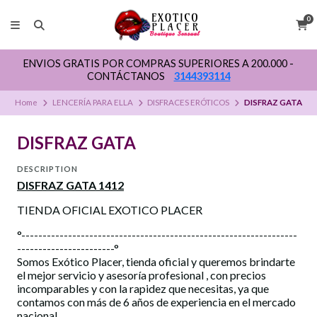
0
ENVIOS GRATIS POR COMPRAS SUPERIORES A 200.000 -
CONTÁCTANOS
3144393114
Home
LENCERÍA PARA ELLA
DISFRACES ERÓTICOS
DISFRAZ GATA
DISFRAZ GATA
DESCRIPTION
DISFRAZ GATA 1412
TIENDA OFICIAL EXOTICO PLACER
°-----------------------------------------------------------------
-----------------------°
Somos Exótico Placer, tienda oficial y queremos brindarte
el mejor servicio y asesoría profesional , con precios
incomparables y con la rapidez que necesitas, ya que
contamos con más de 6 años de experiencia en el mercado
nacional.