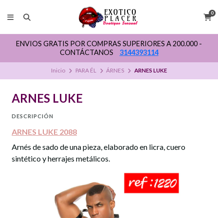
0
ENVIOS GRATIS POR COMPRAS SUPERIORES A 200.000 -
CONTÁCTANOS
3144393114
Inicio
PARA ÉL
ÁRNES
ARNES LUKE
ARNES LUKE
DESCRIPCIÓN
ARNES LUKE 2088
Arnés de sado de una pieza, elaborado en licra, cuero
sintético y herrajes metálicos.