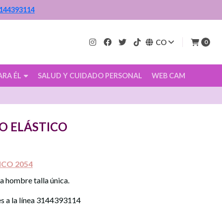
144393114
CO
0
ARA ÉL
SALUD Y CUIDADO PERSONAL
WEB CAM
O ELÁSTICO
ICO 2054
a hombre talla única.
es a la línea 3144393114