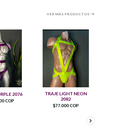
VER MÁS PRODUCTOS
TRAJE LIGHT NEON
RPLE 2076
ARNES B
2082
00 COP
$110
$77.000 COP