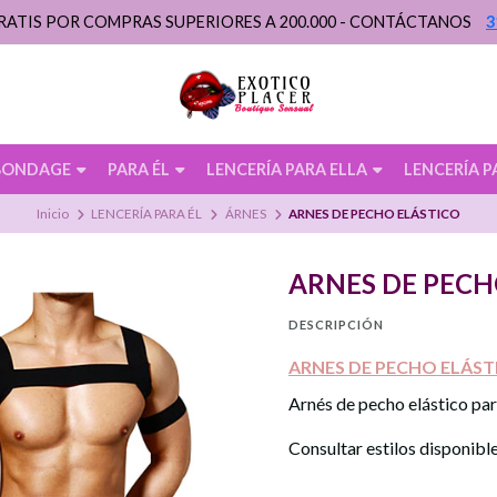
RATIS POR COMPRAS SUPERIORES A 200.000 - CONTÁCTANOS
3
BONDAGE
PARA ÉL
LENCERÍA PARA ELLA
LENCERÍA P
Inicio
LENCERÍA PARA ÉL
ÁRNES
ARNES DE PECHO ELÁSTICO
ARNES DE PECH
DESCRIPCIÓN
ARNES DE PECHO ELÁST
Arnés de pecho elástico par
Consultar estilos disponibl