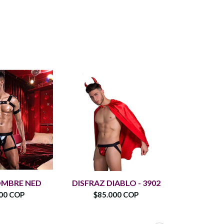
DISFR
OMBRE NED
DISFRAZ DIABLO - 3902
B
00 COP
$85.000 COP
$90.