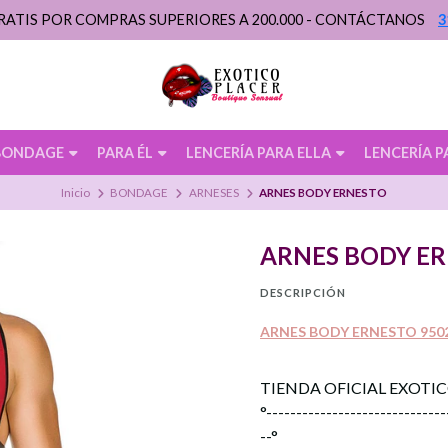
RATIS POR COMPRAS SUPERIORES A 200.000 - CONTÁCTANOS
3
BONDAGE
PARA ÉL
LENCERÍA PARA ELLA
LENCERÍA P
Inicio
BONDAGE
ARNESES
ARNES BODY ERNESTO
ARNES BODY E
DESCRIPCIÓN
ARNES BODY ERNESTO 950
TIENDA OFICIAL EXOTI
°------------------------------
--°