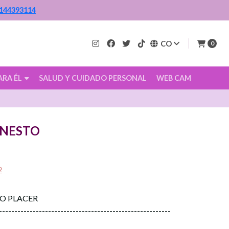
144393114
CO
0
ARA ÉL
SALUD Y CUIDADO PERSONAL
WEB CAM
RNESTO
2
CO PLACER
--------------------------------------------------------