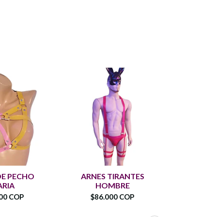
DE PECHO
ARNES TIRANTES
ARNES
RIA
HOMBRE
P
00 COP
$86.000 COP
$75.