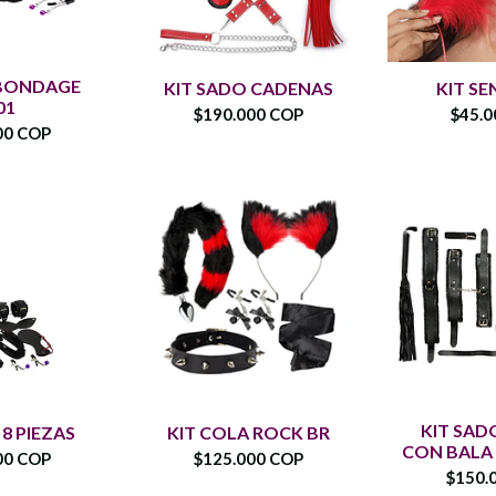
 BONDAGE
KIT SADO CADENAS
KIT SE
01
$190.000 COP
$45.0
00 COP
KIT SADO
 8 PIEZAS
KIT COLA ROCK BR
CON BALA
00 COP
$125.000 COP
$150.