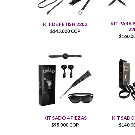
KIT PARA
KIT DE FETISH 2202
22
$145.000 COP
$160.0
KIT SADO 4 PIEZAS
KIT SADO
$95.000 COP
$140.0