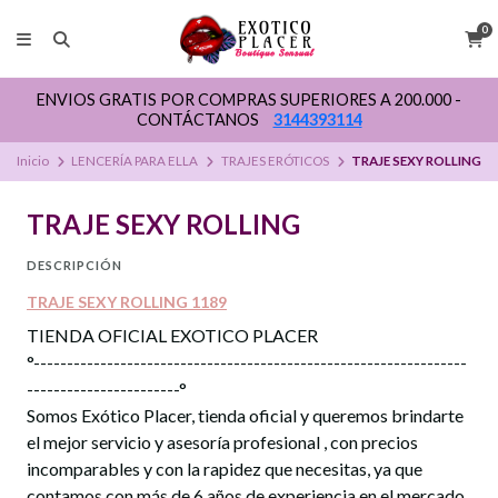
0
ENVIOS GRATIS POR COMPRAS SUPERIORES A 200.000 -
CONTÁCTANOS
3144393114
Inicio
LENCERÍA PARA ELLA
TRAJES ERÓTICOS
TRAJE SEXY ROLLING
TRAJE SEXY ROLLING
DESCRIPCIÓN
TRAJE SEXY ROLLING 1189
TIENDA OFICIAL EXOTICO PLACER
°-----------------------------------------------------------------
-----------------------°
Somos Exótico Placer, tienda oficial y queremos brindarte
el mejor servicio y asesoría profesional , con precios
incomparables y con la rapidez que necesitas, ya que
contamos con más de 6 años de experiencia en el mercado