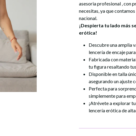
asesoria profesional , con 
necesitas, ya que contamos
nacional.
¡Despierta tu lado más s
erótica
!
Descubre una amplia v
lencería de encaje para
Fabricada con material
tu figura resaltando tu
Disponible en talla úni
asegurando un ajuste 
Perfecta para sorprende
simplemente para empo
¡Atrévete a explorar tu
lencería erótica
de alta