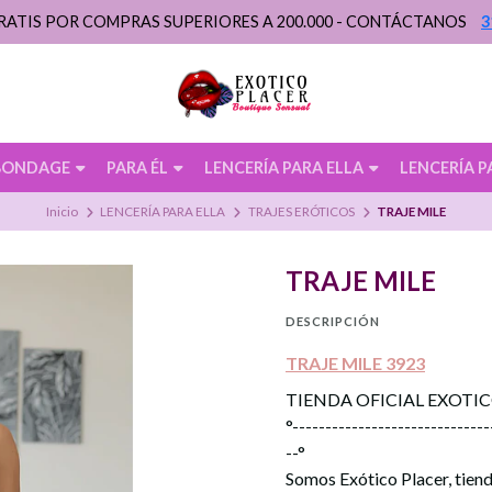
RATIS POR COMPRAS SUPERIORES A 200.000 - CONTÁCTANOS
3
BONDAGE
PARA ÉL
LENCERÍA PARA ELLA
LENCERÍA P
Inicio
LENCERÍA PARA ELLA
TRAJES ERÓTICOS
TRAJE MILE
TRAJE MILE
DESCRIPCIÓN
TRAJE MILE 3923
TIENDA OFICIAL EXOTI
°------------------------------
--°
Somos Exótico Placer, tiend