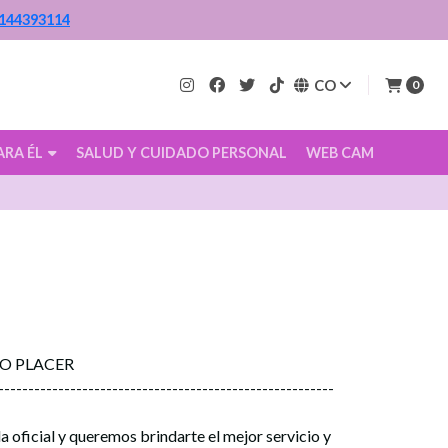
144393114
CO
0
ARA ÉL
SALUD Y CUIDADO PERSONAL
WEB CAM
CO PLACER
--------------------------------------------------------
a oficial y queremos brindarte el mejor servicio y