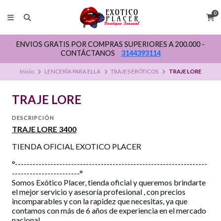
0
ENVIOS GRATIS POR COMPRAS SUPERIORES A 200.000 -
CONTÁCTANOS
3144393114
Inicio
LENCERÍA PARA ELLA
TRAJES ERÓTICOS
TRAJE LORE
TRAJE LORE
DESCRIPCIÓN
TRAJE LORE 3400
TIENDA OFICIAL EXOTICO PLACER
°-----------------------------------------------------------------
-----------------------°
Somos Exótico Placer, tienda oficial y queremos brindarte
el mejor servicio y asesoría profesional , con precios
incomparables y con la rapidez que necesitas, ya que
contamos con más de 6 años de experiencia en el mercado
nacional.