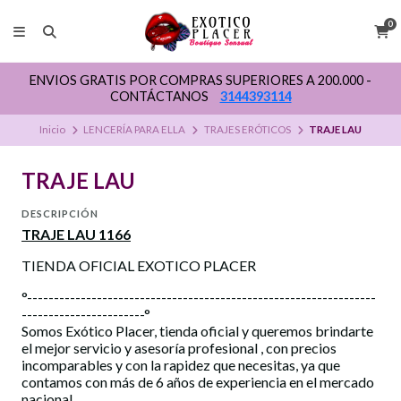
0
ENVIOS GRATIS POR COMPRAS SUPERIORES A 200.000 -
CONTÁCTANOS
3144393114
Inicio
LENCERÍA PARA ELLA
TRAJES ERÓTICOS
TRAJE LAU
TRAJE LAU
DESCRIPCIÓN
TRAJE LAU 1166
TIENDA OFICIAL EXOTICO PLACER
°-----------------------------------------------------------------
-----------------------°
Somos Exótico Placer, tienda oficial y queremos brindarte
el mejor servicio y asesoría profesional , con precios
incomparables y con la rapidez que necesitas, ya que
contamos con más de 6 años de experiencia en el mercado
nacional.