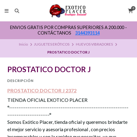
0
ENVIOS GRATIS POR COMPRAS SUPERIORES A 200.000 -
CONTÁCTANOS
3144393114
Inicio
JUGUETES ERÓTICOS
HUEVOS VIBRADORES
PROSTATICO DOCTOR J
PROSTATICO DOCTOR J
DESCRIPCIÓN
PROSTATICO DOCTOR J 2372
TIENDA OFICIAL EXOTICO PLACER
°-----------------------------------------------------------------
-----------------------°
Somos Exótico Placer, tienda oficial y queremos brindarte
el mejor servicio y asesoria profesional , con precios
incomparables y con la rapidez que necesitas, ya que