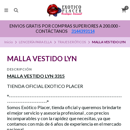
0
RES A 200.000 -
ENVIOS GRATIS POR COMPRAS SUPERIO
3114
CONTÁCTANOS
314439
Inicio
LENCERÍA PARA ELLA
TRAJES ERÓTICOS
MALLA VESTIDO LYN
MALLA VESTIDO LYN
DESCRIPCIÓN
MALLA VESTIDO LYN 3315
TIENDA OFICIAL EXOTICO PLACER
°-----------------------------------------------------------------
-----------------------°
Somos Exótico Placer, tienda oficial y queremos brindarte
el mejor servicio y asesoría profesional , con precios
incomparables y con la rapidez que necesitas, ya que
contamos con más de 6 años de experiencia en el mercado
nacional.