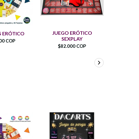
JUEGO ERÓTICO
JUEGO
 ERÓTICO
SEXPLAY
KAM
00 COP
$82.000 COP
$82.