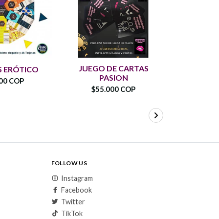
JUEGO DE CARTAS
DADOS P
 ERÓTICO
PASION
HO
00 COP
$55.000 COP
$18.
FOLLOW US
Instagram
Facebook
Twitter
TikTok