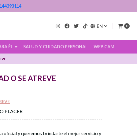
144393114
EN
0
ARA ÉL
SALUD Y CUIDADO PERSONAL
WEB CAM
EVE
AD O SE ATREVE
REVE
CO PLACER
--------------------------------------------------------
a oficial y queremos brindarte el mejor servicio y