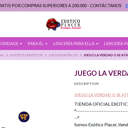
RATIS POR COMPRAS SUPERIORES A 200.000 - CONTÁCTANOS
3
BONDAGE
PARA ÉL
LENCERÍA PARA ELLA
LENCERÍA P
me
JUGUETES ERÓTICOS
JUEGOS ERÓTICOS
JUEGO LA VERDAD O SE ATR
JUEGO LA VERD
DESCRIPTION
JUEGO LA VERDAD O SE AT
TIENDA OFICIAL EXOTI
°------------------------------
--°
Somos Exótico Placer, tiend