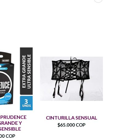
PRUDENCE
CO
CINTURILLA SENSUAL
GRANDE Y
PRUDE
$65.000 COP
SENSIBLE
SENS
00 COP
$16.