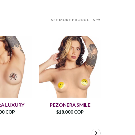
SEE MORE PRODUCTS
A LUXURY
PEZONERA SMILE
Pezone
00 COP
$18.000 COP
$15.