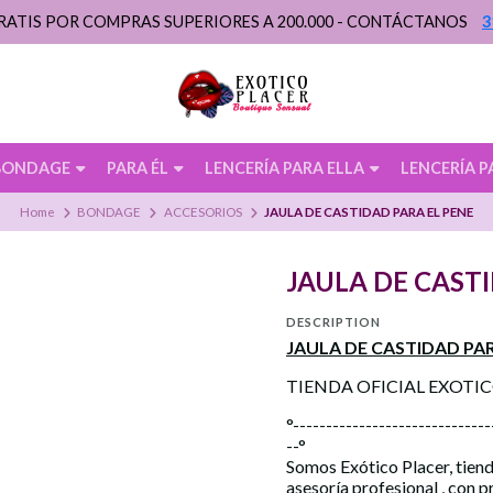
RATIS POR COMPRAS SUPERIORES A 200.000 - CONTÁCTANOS
3
BONDAGE
PARA ÉL
LENCERÍA PARA ELLA
LENCERÍA P
Home
BONDAGE
ACCESORIOS
JAULA DE CASTIDAD PARA EL PENE
JAULA DE CAST
DESCRIPTION
JAULA DE CASTIDAD PAR
TIENDA OFICIAL EXOTI
°------------------------------
--°
Somos Exótico Placer, tiend
asesoría profesional , con 