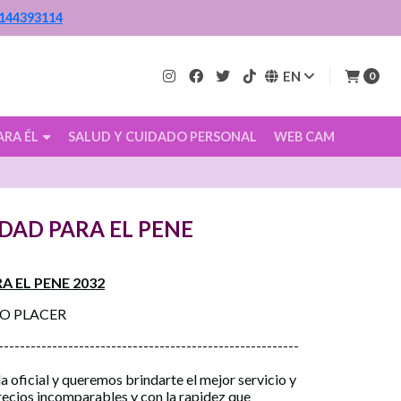
144393114
EN
0
ARA ÉL
SALUD Y CUIDADO PERSONAL
WEB CAM
IDAD PARA EL PENE
A EL PENE 2032
CO PLACER
--------------------------------------------------------
a oficial y queremos brindarte el mejor servicio y
precios incomparables y con la rapidez que