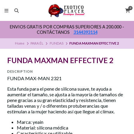
0
ENVIOS GRATIS POR COMPRAS SUPERIORES A 200.000 -
CONTÁCTANOS
3144393114
Home
PARA ÉL
FUNDAS
FUNDA MAXMAN EFFECTIVE 2
FUNDA MAXMAN EFFECTIVE 2
DESCRIPTION
FUNDA MAX-MAN 2321
Esta funda para el pene de silicona suave, te ayuda a
aumentar el tamaño, se ajusta a la mayoría de tamaños de
pene gracias a su gran elasticidad y resistencia, tienen
talladas venas y / o diferentes protuberancias que
estimulan a la mujer haciendo así que llegue al clímax.
Marca: yeain
Material: silicona médica
Característica: re utilizable