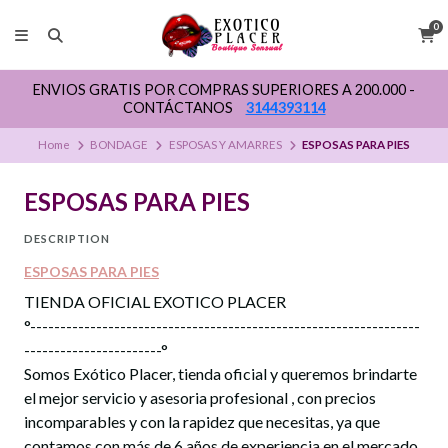
0
ENVIOS GRATIS POR COMPRAS SUPERIORES A 200.000 -
CONTÁCTANOS
3144393114
Home
BONDAGE
ESPOSAS Y AMARRES
ESPOSAS PARA PIES
ESPOSAS PARA PIES
DESCRIPTION
ESPOSAS PARA PIES
TIENDA OFICIAL EXOTICO PLACER
°-----------------------------------------------------------------
-----------------------°
Somos Exótico Placer, tienda oficial y queremos brindarte
el mejor servicio y asesoria profesional , con precios
incomparables y con la rapidez que necesitas, ya que
contamos con más de 6 años de experiencia en el mercado