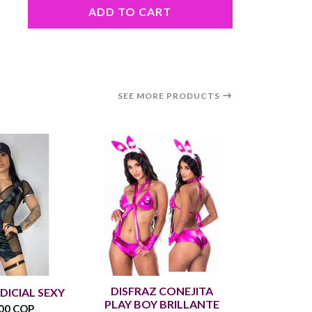
ADD TO CART
SEE MORE PRODUCTS
DISFRAZ CONEJITA
CONEJIT
DICIAL SEXY
PLAY BOY BRILLANTE
SEXY 
00 COP