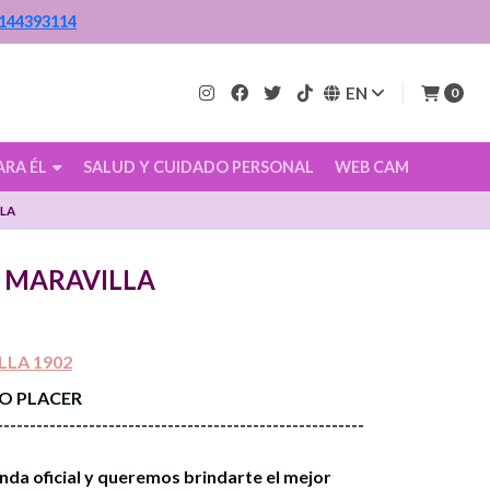
144393114
EN
0
ARA ÉL
SALUD Y CUIDADO PERSONAL
WEB CAM
LLA
 MARAVILLA
LLA 1902
CO PLACER
--------------------------------------------------------
nda oficial y queremos brindarte el mejor