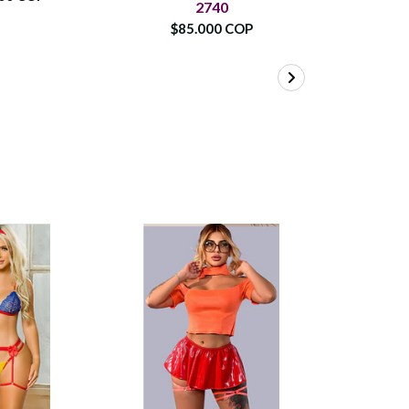
2740
$90.
$85.000 COP