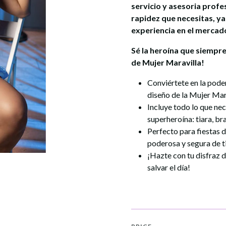
servicio y asesoria profe
rapidez que necesitas, y
experiencia en el mercado
Sé la heroína que siempre
de
Mujer Maravilla
!
Conviértete en la poder
diseño de la
Mujer Mar
Incluye todo lo que ne
superheroína: tiara, bra
Perfecto para fiestas 
poderosa y segura de t
¡Hazte con tu disfraz 
salvar el día!