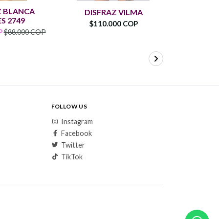
Z BLANCA
DISFRAZ VILMA
DISFRAZ
S 2749
$110.000 COP
$80.
P
$88.000 COP
FOLLOW US
Instagram
Facebook
Twitter
TikTok