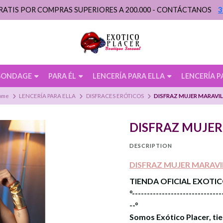
RATIS POR COMPRAS SUPERIORES A 200.000 - CONTÁCTANOS
3
BONDAGE
PARA ÉL
LENCERÍA PARA ELLA
LENCERÍA P
ome
LENCERÍA PARA ELLA
DISFRACES ERÓTICOS
DISFRAZ MUJER MARAVI
DISFRAZ MUJER
DESCRIPTION
DISFRAZ MUJER MARAVI
TIENDA OFICIAL EXOTI
°------------------------------
--°
Somos Exótico Placer, tie