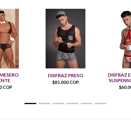
 MESERO
DISFRAZ 
DISFRAZ PRESO
ENTE
SUSPENSO
$85.000 COP
00 COP
$60.0