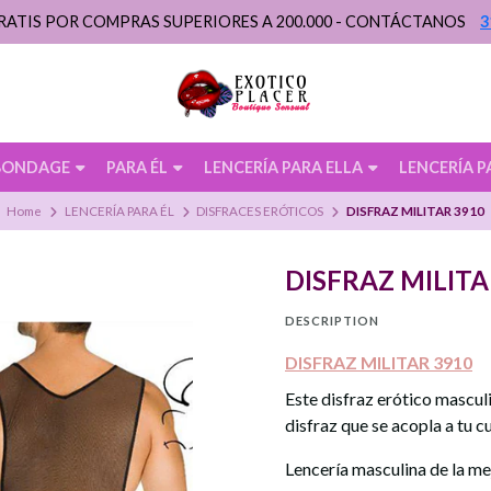
RATIS POR COMPRAS SUPERIORES A 200.000 - CONTÁCTANOS
3
BONDAGE
PARA ÉL
LENCERÍA PARA ELLA
LENCERÍA P
Home
LENCERÍA PARA ÉL
DISFRACES ERÓTICOS
DISFRAZ MILITAR 3910
DISFRAZ MILITA
DESCRIPTION
DISFRAZ MILITAR 3910
Este disfraz erótico masculi
disfraz que se acopla a tu c
Lencería masculina de la me