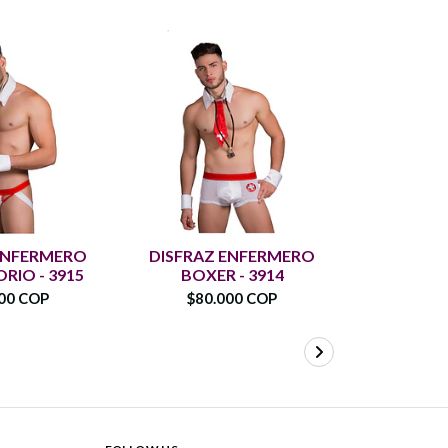
ENFERMERO
DISFRAZ ENFERMERO
MASCARA
RIO - 3915
BOXER - 3914
WHIT
00 COP
$80.000 COP
$28.