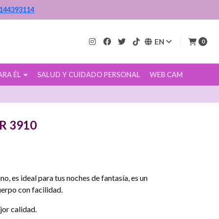
144393114
EN
0
ARA ÉL
SALUD Y CUIDADO PERSONAL
WEB CAM
R 3910
no, es ideal para tus noches de fantasía, es un
uerpo con facilidad.
jor calidad.