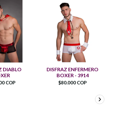
Z DIABLO
DISFRAZ ENFERMERO
DISFRAZ
XER
BOXER - 3914
SUSPENS
00 COP
$80.000 COP
$60.