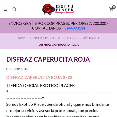
0
ENVIOS GRATIS POR COMPRAS SUPERIORES A 200.000 -
CONTÁCTANOS
3144393114
Home
LENCERÍA PARA ELLA
DISFRACES ERÓTICOS
DISFRAZ CAPERUCITA ROJA
DISFRAZ CAPERUCITA ROJA
DESCRIPTION
DISFRAZ CAPERUCITA ROJA 2782
TIENDA OFICIAL EXOTICO PLACER
°-----------------------------------------------------------------
-----------------------°
Somos Exótico Placer, tienda oficial y queremos brindarte
el mejor servicio y asesoria profesional , con precios
incomparables y con la rapidez que necesitas, ya que