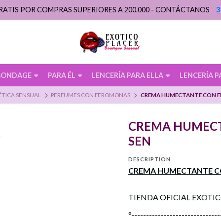
RATIS POR COMPRAS SUPERIORES A 200.000 - CONTÁCTANOS
3
BONDAGE
PARA ÉL
LENCERÍA PARA ELLA
LENCERÍA P
TICA SENSUAL
PERFUMES CON FEROMONAS
CREMA HUMECTANTE CON 
CREMA HUMEC
SEN
DESCRIPTION
CREMA HUMECTANTE C
TIENDA OFICIAL EXOTI
°------------------------------