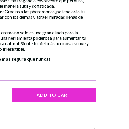
tor:
Una fragancia envolvente que perdura,
e manera sutil y sofisticada.
n:
Gracias a las pheromonas, potenciarás tu
r con los demás y atraer miradas llenas de
a crema no solo es una gran aliada para la
o una herramienta poderosa para aumentar tu
a natural. Siente tu piel más hermosa, suave y
irresistible.
te más segura que nunca!
ADD TO CART