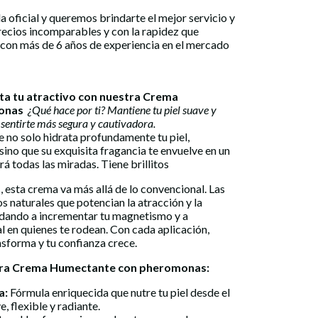
a oficial y queremos brindarte el mejor servicio y
precios incomparables y con la rapidez que
 con más de 6 años de experiencia en el mercado
nta tu atractivo con nuestra Crema
monas
¿Qué hace por ti?
Mantiene tu piel suave y
 sentirte más segura y cautivadora.
o solo hidrata profundamente tu piel,
 sino que su exquisita fragancia te envuelve en un
rá todas las miradas. Tiene brillitos
esta crema va más allá de lo convencional. Las
naturales que potencian la atracción y la
udando a incrementar tu magnetismo y a
l en quienes te rodean. Con cada aplicación,
nsforma y tu confianza crece.
stra Crema Humectante con pheromonas:
a:
Fórmula enriquecida que nutre tu piel desde el
e, flexible y radiante.