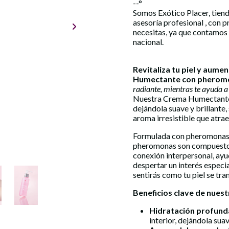
--°
Somos Exótico Placer, tiend
asesoría profesional , con 
necesitas, ya que contamos
nacional.
Revitaliza tu piel y aume
Humectante con phero
radiante, mientras te ayuda a
Nuestra Crema Humectante n
dejándola suave y brillante,
aroma irresistible que atrae
Formulada con pheromonas, 
pheromonas son compuestos 
conexión interpersonal, ay
despertar un interés especia
sentirás como tu piel se tra
Beneficios clave de nue
Hidratación profund
interior, dejándola suav