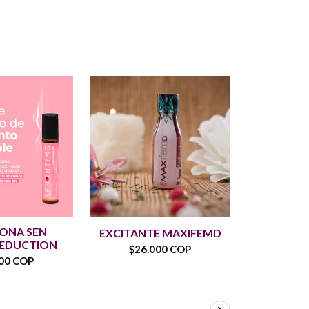
ONA SEN
FE
EXCITANTE MAXIFEMD
SEDUCTION
CONCEN
$26.000 COP
MUJER 
00 COP
$45.