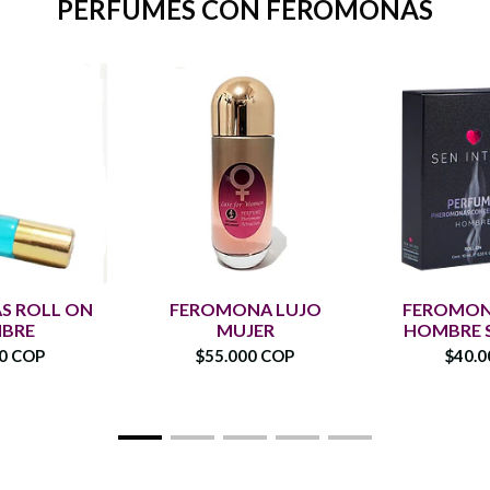
PERFUMES CON FEROMONAS
S ROLL ON
FEROMONA LUJO
FEROMON
BRE
MUJER
HOMBRE S
00 COP
$55.000 COP
$40.0