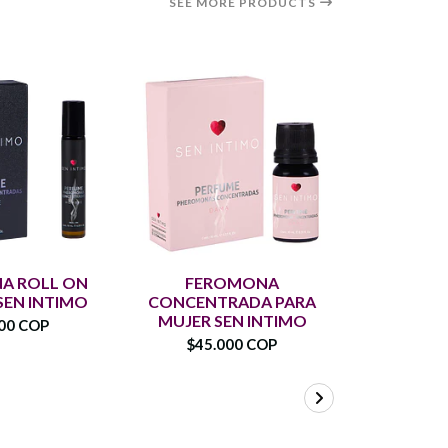
SEE MORE PRODUCTS
A ROLL ON
FEROMONA
SPLASH 
EN INTIMO
CONCENTRADA PARA
$37.
MUJER SEN INTIMO
00 COP
$45.000 COP