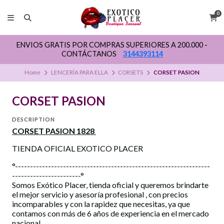
0
ENVIOS GRATIS POR COMPRAS SUPERIORES A 200.000 -
CONTÁCTANOS
3144393114
Home
LENCERÍA PARA ELLA
CORSETS
CORSET PASION
CORSET PASION
DESCRIPTION
CORSET PASION 1828
TIENDA OFICIAL EXOTICO PLACER
°-----------------------------------------------------------------
-----------------------°
Somos Exótico Placer, tienda oficial y queremos brindarte
el mejor servicio y asesoría profesional , con precios
incomparables y con la rapidez que necesitas, ya que
contamos con más de 6 años de experiencia en el mercado
nacional.