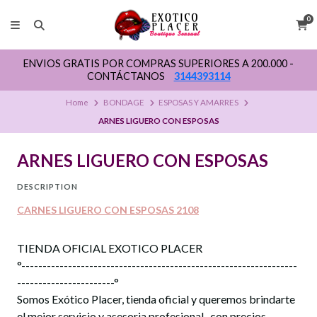
0
ENVIOS GRATIS POR COMPRAS SUPERIORES A 200.000 -
CONTÁCTANOS
3144393114
Home
BONDAGE
ESPOSAS Y AMARRES
ARNES LIGUERO CON ESPOSAS
ARNES LIGUERO CON ESPOSAS
DESCRIPTION
CARNES LIGUERO CON ESPOSAS 2108
TIENDA OFICIAL EXOTICO PLACER
°-----------------------------------------------------------------
-----------------------°
Somos Exótico Placer, tienda oficial y queremos brindarte
el mejor servicio y asesoria profesional , con precios