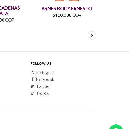
CADENAS
ARNES BODY ERNESTO
LU
ATA
$110.000 COP
$95.
00 COP
FOLLOW US
Instagram
Facebook
Twitter
TikTok