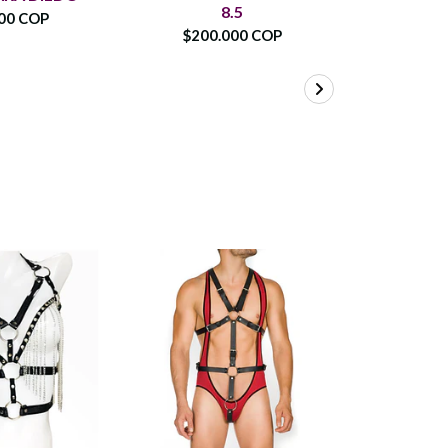
8.5
PA
00 COP
$200.000 COP
$160