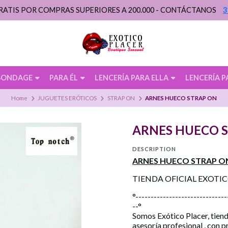
RATIS POR COMPRAS SUPERIORES A 200.000 - CONTÁCTANOS
3
BONDAGE
PARA ÉL
LENCERÍA PARA ELLA
LENCERÍA P
Home
JUGUETES ERÓTICOS
STRAP ON
ARNES HUECO STRAP ON
ARNES HUECO 
DESCRIPTION
ARNES HUECO STRAP ON
TIENDA OFICIAL EXOTI
°------------------------------
--°
Somos Exótico Placer, tiend
asesoría profesional , con 