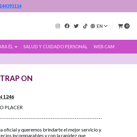
144393114
EN
0
ARA ÉL
SALUD Y CUIDADO PERSONAL
WEB CAM
STRAP ON
 1246
CO PLACER
--------------------------------------------------------
a oficial y queremos brindarte el mejor servicio y
precios incomparables y con la rapidez que