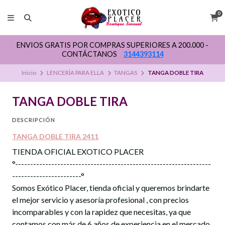
0
ENVIOS GRATIS POR COMPRAS SUPERIORES A 200.000 -
CONTÁCTANOS
3144393114
Inicio
LENCERÍA PARA ELLA
TANGAS
TANGA DOBLE TIRA
TANGA DOBLE TIRA
DESCRIPCIÓN
TANGA DOBLE TIRA 2411
TIENDA OFICIAL EXOTICO PLACER
°-----------------------------------------------------------------
-----------------------°
Somos Exótico Placer, tienda oficial y queremos brindarte
el mejor servicio y asesoría profesional , con precios
incomparables y con la rapidez que necesitas, ya que
contamos con más de 6 años de experiencia en el mercado