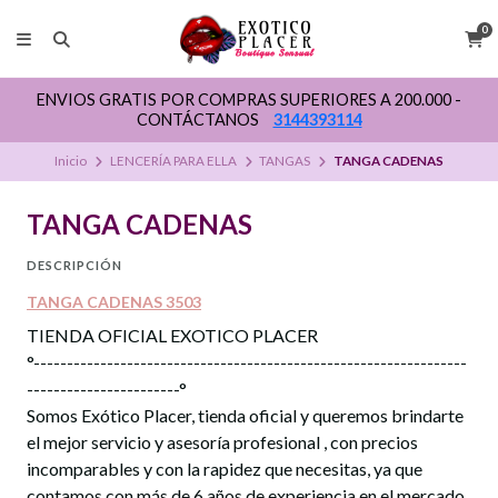
0
ENVIOS GRATIS POR COMPRAS SUPERIORES A 200.000 -
CONTÁCTANOS
3144393114
Inicio
LENCERÍA PARA ELLA
TANGAS
TANGA CADENAS
TANGA CADENAS
DESCRIPCIÓN
TANGA CADENAS 3503
TIENDA OFICIAL EXOTICO PLACER
°-----------------------------------------------------------------
-----------------------°
Somos Exótico Placer, tienda oficial y queremos brindarte
el mejor servicio y asesoría profesional , con precios
incomparables y con la rapidez que necesitas, ya que
contamos con más de 6 años de experiencia en el mercado