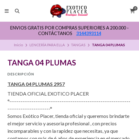
0
ENVIOS GRATIS POR COMPRAS SUPERIORES A 200.000 -
CONTÁCTANOS
3144393114
Inicio
LENCERÍA PARA ELLA
TANGAS
TANGA 04 PLUMAS
TANGA 04 PLUMAS
DESCRIPCIÓN
TANGA 04 PLUMAS 2957
TIENDA OFICIAL EXOTICO PLACER
°-----------------------------------------------------------------
-----------------------°
Somos Exótico Placer, tienda oficial y queremos brindarte
el mejor servicio y asesoria profesional , con precios
incomparables y con la rapidez que necesitas, ya que
contamos con más de 6 años de experiencia en el mercado