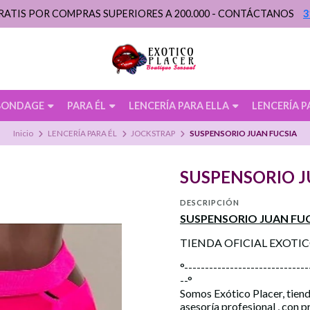
RATIS POR COMPRAS SUPERIORES A 200.000 - CONTÁCTANOS
3
BONDAGE
PARA ÉL
LENCERÍA PARA ELLA
LENCERÍA P
Inicio
LENCERÍA PARA ÉL
JOCKSTRAP
SUSPENSORIO JUAN FUCSIA
SUSPENSORIO J
DESCRIPCIÓN
SUSPENSORIO JUAN FUC
TIENDA OFICIAL EXOTI
°------------------------------
--°
Somos Exótico Placer, tiend
asesoría profesional , con 