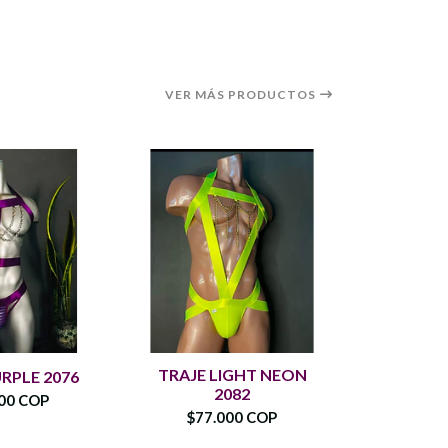
VER MÁS PRODUCTOS
TRAJE LIGHT NEON
ARNES S
RPLE 2076
2082
CA
00 COP
$77.000 COP
$65.