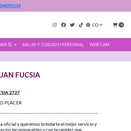
144393114
CO
0
ARA ÉL
SALUD Y CUIDADO PERSONAL
WEB CAM
UAN FUCSIA
SIA 2727
CO PLACER
--------------------------------------------------------
a oficial y queremos brindarte el mejor servicio y
precios incomparables y con la rapidez que