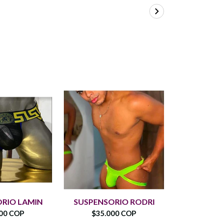
SUSPEN
RIO LAMIN
SUSPENSORIO RODRI
T
00 COP
$35.000 COP