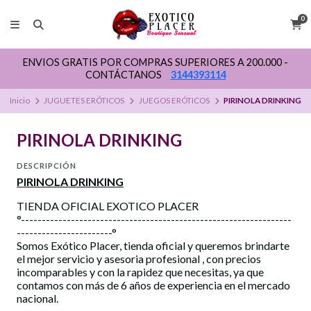
0
ENVIOS GRATIS POR COMPRAS SUPERIORES A 200.000 -
CONTÁCTANOS
3144393114
Inicio
JUGUETES ERÓTICOS
JUEGOS ERÓTICOS
PIRINOLA DRINKING
PIRINOLA DRINKING
DESCRIPCIÓN
PIRINOLA DRINKING
TIENDA OFICIAL EXOTICO PLACER
°-----------------------------------------------------------------
-----------------------°
Somos Exótico Placer, tienda oficial y queremos brindarte
el mejor servicio y asesoria profesional , con precios
incomparables y con la rapidez que necesitas, ya que
contamos con más de 6 años de experiencia en el mercado
nacional.