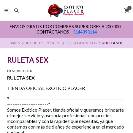
0
ENVIOS GRATIS POR COMPRAS SUPERIORES A 200.000 -
CONTÁCTANOS
3144393114
Inicio
JUGUETES ERÓTICOS
JUEGOS ERÓTICOS
RULETA SEX
RULETA SEX
DESCRIPCIÓN
RULETA SEX
TIENDA OFICIAL EXOTICO PLACER
°-----------------------------------------------------------------
-----------------------°
Somos Exótico Placer, tienda oficial y queremos brindarte
el mejor servicio y asesoría profesional , con precios
incomparables y con la rapidez que necesitas, ya que
contamos con más de 6 años de experiencia en el mercado
nacional.