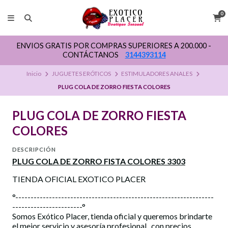
0
ENVIOS GRATIS POR COMPRAS SUPERIORES A 200.000 -
CONTÁCTANOS
3144393114
Inicio
JUGUETES ERÓTICOS
ESTIMULADORES ANALES
PLUG COLA DE ZORRO FIESTA COLORES
PLUG COLA DE ZORRO FIESTA
COLORES
DESCRIPCIÓN
PLUG COLA DE ZORRO FISTA COLORES 3303
TIENDA OFICIAL EXOTICO PLACER
°-----------------------------------------------------------------
-----------------------°
Somos Exótico Placer, tienda oficial y queremos brindarte
el mejor servicio y asesoría profesional , con precios