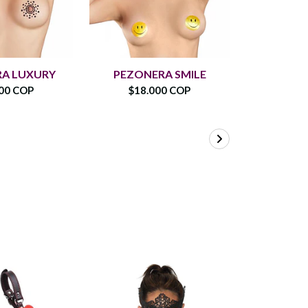
A LUXURY
PEZONERA SMILE
Pezone
00 COP
$18.000 COP
$15.