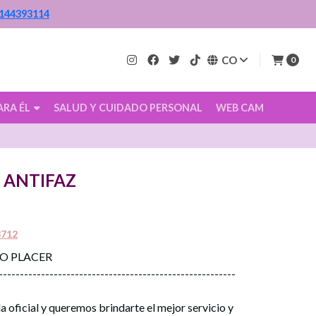
144393114
CO
0
ARA ÉL
SALUD Y CUIDADO PERSONAL
WEB CAM
 ANTIFAZ
3712
CO PLACER
--------------------------------------------------------
a oficial y queremos brindarte el mejor servicio y