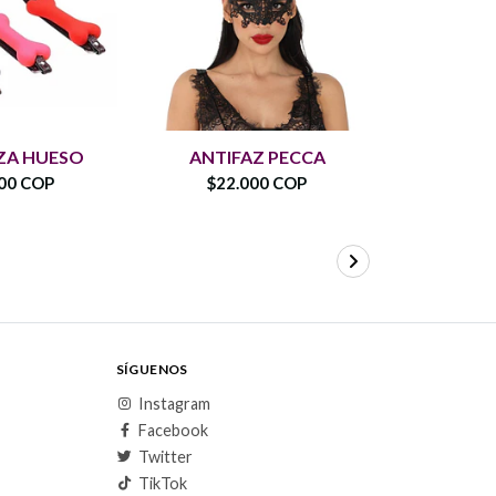
ANTIF
A HUESO
ANTIFAZ PECCA
C
00 COP
$22.000 COP
$25.
SÍGUENOS
Instagram
Facebook
Twitter
TikTok