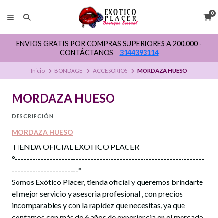
0
ENVIOS GRATIS POR COMPRAS SUPERIORES A 200.000 -
CONTÁCTANOS
3144393114
Inicio
BONDAGE
ACCESORIOS
MORDAZA HUESO
MORDAZA HUESO
DESCRIPCIÓN
MORDAZA HUESO
TIENDA OFICIAL EXOTICO PLACER
°-----------------------------------------------------------------
-----------------------°
Somos Exótico Placer, tienda oficial y queremos brindarte
el mejor servicio y asesoria profesional , con precios
incomparables y con la rapidez que necesitas, ya que
contamos con más de 6 años de experiencia en el mercado