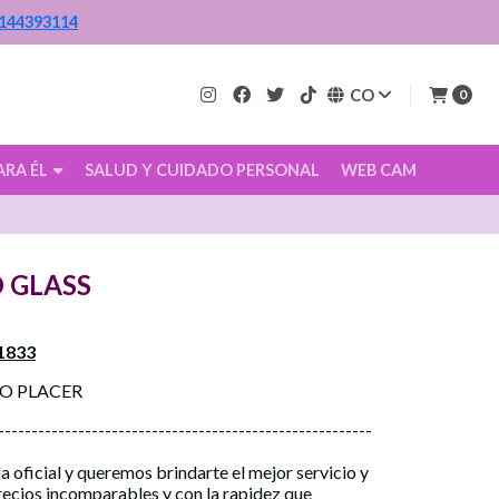
144393114
CO
0
ARA ÉL
SALUD Y CUIDADO PERSONAL
WEB CAM
 GLASS
1833
CO PLACER
--------------------------------------------------------
a oficial y queremos brindarte el mejor servicio y
precios incomparables y con la rapidez que