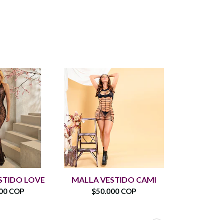
BODY 
STIDO LOVE
MALLA VESTIDO CAMI
GLASS
00 COP
$50.000 COP
$38.