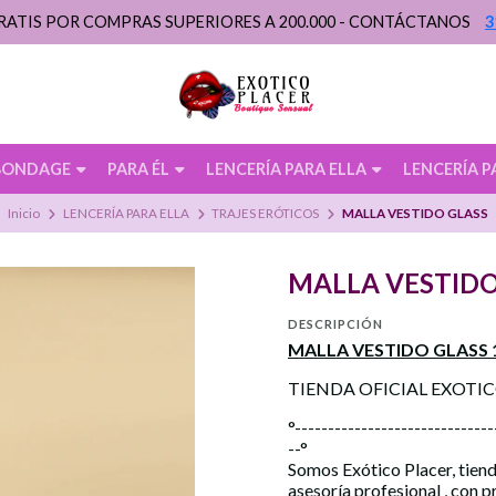
RATIS POR COMPRAS SUPERIORES A 200.000 - CONTÁCTANOS
3
BONDAGE
PARA ÉL
LENCERÍA PARA ELLA
LENCERÍA P
Inicio
LENCERÍA PARA ELLA
TRAJES ERÓTICOS
MALLA VESTIDO GLASS
MALLA VESTIDO
DESCRIPCIÓN
MALLA VESTIDO GLASS 
TIENDA OFICIAL EXOTI
°------------------------------
--°
Somos Exótico Placer, tiend
asesoría profesional , con 