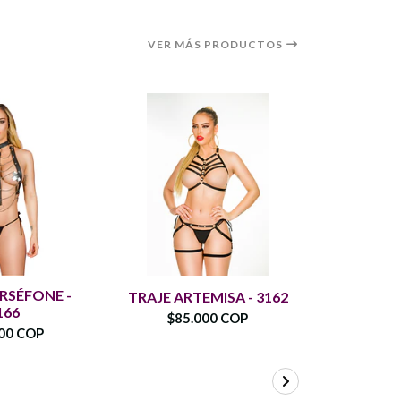
VER MÁS PRODUCTOS
RSÉFONE -
CONJUN
TRAJE ARTEMISA - 3162
166
$85.000 COP
00 COP
$74.