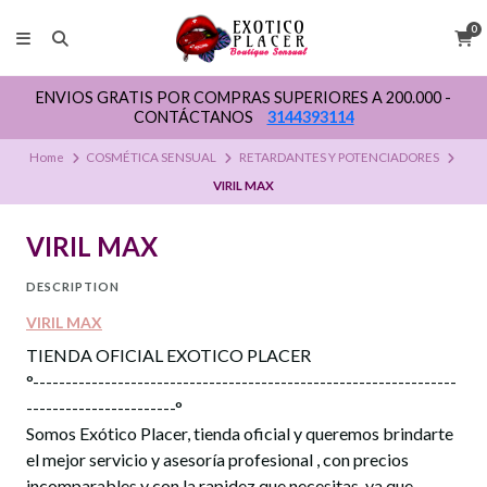
0
ENVIOS GRATIS POR COMPRAS SUPERIORES A 200.000 -
CONTÁCTANOS
3144393114
Home
COSMÉTICA SENSUAL
RETARDANTES Y POTENCIADORES
VIRIL MAX
VIRIL MAX
DESCRIPTION
VIRIL MAX
TIENDA OFICIAL EXOTICO PLACER
°-----------------------------------------------------------------
-----------------------°
Somos Exótico Placer, tienda oficial y queremos brindarte
el mejor servicio y asesoría profesional , con precios
incomparables y con la rapidez que necesitas, ya que