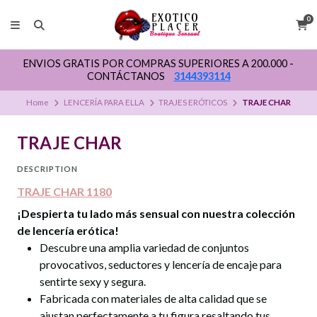
0
ENVIOS GRATIS POR COMPRAS SUPERIORES A 200.000 -
CONTÁCTANOS
3144393114
Home
LENCERÍA PARA ELLA
TRAJES ERÓTICOS
TRAJE CHAR
TRAJE CHAR
DESCRIPTION
TRAJE CHAR 1180
¡Despierta tu lado más sensual con nuestra colección
de
lencería erótica
!
Descubre una amplia variedad de conjuntos
provocativos, seductores y lencería de encaje para
sentirte sexy y segura.
Fabricada con materiales de alta calidad que se
ajustan perfectamente a tu figura resaltando tus