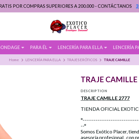
RATIS POR COMPRAS SUPERIORES A 200.000 - CONTÁCTANOS
3
BONDAGE
PARA ÉL
LENCERÍA PARA ELLA
LENCERÍA P
Home
LENCERÍA PARA ELLA
TRAJES ERÓTICOS
TRAJE CAMILLE
TRAJE CAMILLE
DESCRIPTION
TRAJE CAMILLE 2777
TIENDA OFICIAL EXOTI
°------------------------------
--°
Somos Exótico Placer, tiend
asesoría profesional , con 