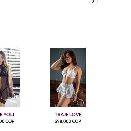
E YOLI
TRAJE LOVE
TRAJ
00 COP
$98.000 COP
$100