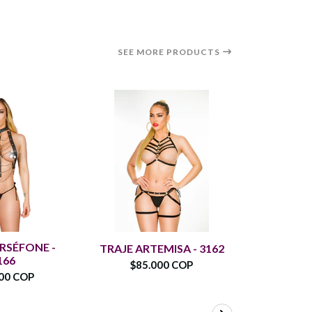
SEE MORE PRODUCTS
RSÉFONE -
CONJUN
TRAJE ARTEMISA - 3162
166
$85.000 COP
00 COP
$74.