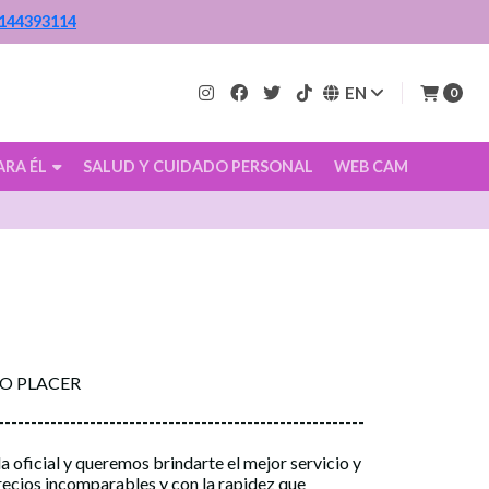
144393114
EN
0
ARA ÉL
SALUD Y CUIDADO PERSONAL
WEB CAM
CO PLACER
--------------------------------------------------------
a oficial y queremos brindarte el mejor servicio y
precios incomparables y con la rapidez que