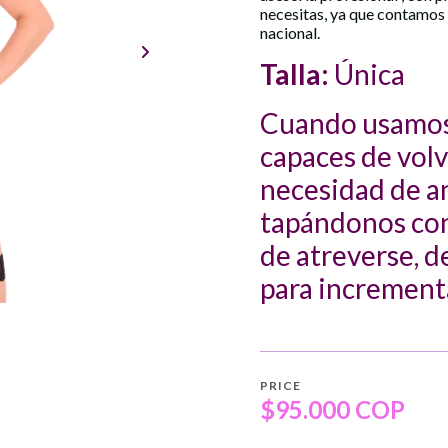
necesitas, ya que contamos
nacional.
Talla:
Única
Cuando usamos 
capaces de volve
necesidad de a
tapándonos con l
de atreverse, d
para incrementa
PRICE
$95.000 COP