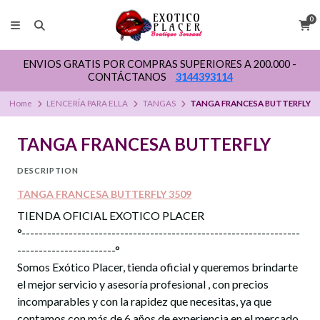
0
ENVIOS GRATIS POR COMPRAS SUPERIORES A 200.000 -
CONTÁCTANOS
3144393114
Home
LENCERÍA PARA ELLA
TANGAS
TANGA FRANCESA BUTTERFLY
TANGA FRANCESA BUTTERFLY
DESCRIPTION
TANGA FRANCESA BUTTERFLY 3509
TIENDA OFICIAL EXOTICO PLACER
°-----------------------------------------------------------------
-----------------------°
Somos Exótico Placer, tienda oficial y queremos brindarte
el mejor servicio y asesoría profesional , con precios
incomparables y con la rapidez que necesitas, ya que
contamos con más de 6 años de experiencia en el mercado