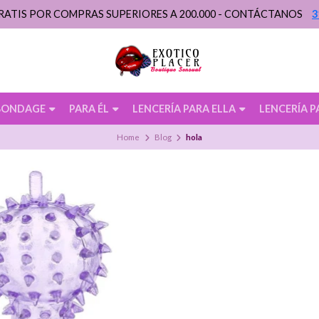
RATIS POR COMPRAS SUPERIORES A 200.000 - CONTÁCTANOS
3
BONDAGE
PARA ÉL
LENCERÍA PARA ELLA
LENCERÍA P
Home
Blog
hola