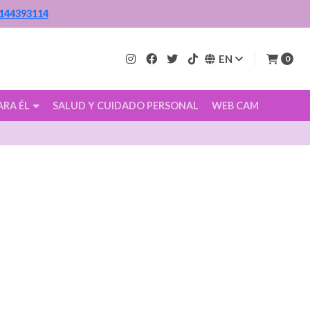
144393114
EN
0
ARA ÉL
SALUD Y CUIDADO PERSONAL
WEB CAM