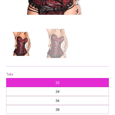
Talla
32
34
36
38