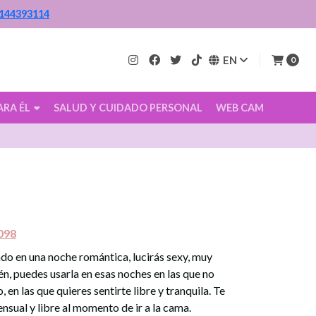
144393114
EN
0
ARA ÉL
SALUD Y CUIDADO PERSONAL
WEB CAM
098
do en una noche romántica, lucirás sexy, muy
n, puedes usarla en esas noches en las que no
 en las que quieres sentirte libre y tranquila. Te
ensual y libre al momento de ir a la cama.