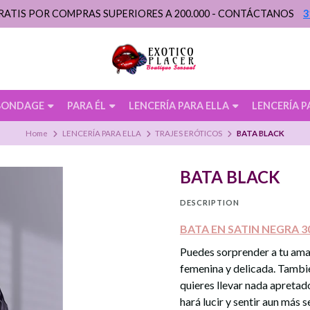
RATIS POR COMPRAS SUPERIORES A 200.000 - CONTÁCTANOS
3
BONDAGE
PARA ÉL
LENCERÍA PARA ELLA
LENCERÍA P
Home
LENCERÍA PARA ELLA
TRAJES ERÓTICOS
BATA BLACK
BATA BLACK
DESCRIPTION
BATA EN SATIN NEGRA 3
Puedes sorprender a tu ama
femenina y delicada. Tambié
quieres llevar nada apretado,
hará lucir y sentir aun más s