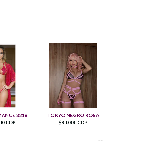
ANCE 3218
TOKYO NEGRO ROSA
TRAJE 
00 COP
$80.000 COP
$57.