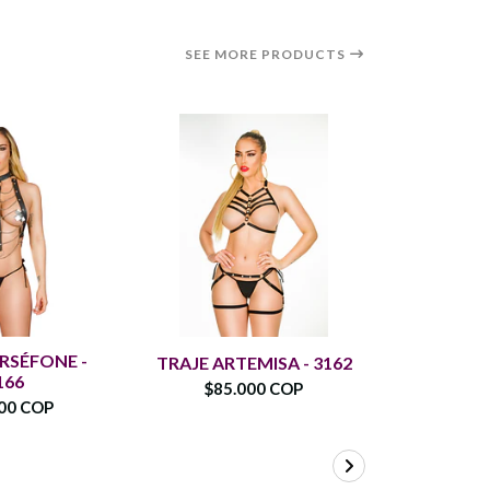
SEE MORE PRODUCTS
RSÉFONE -
CONJUN
TRAJE ARTEMISA - 3162
166
$85.000 COP
00 COP
$74.