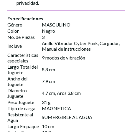
privacidad.
Especificaciones
Género
MASCULINO
Color
Negro
No. de Piezas
3
Anillo Vibrador Cyber Punk, Cargador,
Incluye
Manual de instrucciones
Características
9 modos de vibración
especiales
Largo Total del
8,8 cm
Juguete
Ancho del
7,9 cm
Juguete
Diametro
4,7 cm, Aros 3.8 cm
Juguete
Peso Juguete
31 g
Tipo de carga
MAGNETICA
Resistente al
SUMERGIBLE AL AGUA
Agua
Largo Empaque
10 cm