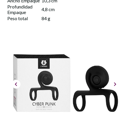
Ancho Empaque
10,3 cm
Profundidad
4,8 cm
Empaque
Peso total
84 g