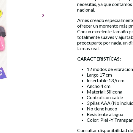
necesitas, ya que contamos
nacional.
Arnés creado especialmente
ofrecer un momento más pro
Con un excelente tamaño pe
totalmente suaves y ajustab
preocuparte por nada, un di
la mas real.
CARACTERISTÍCAS:
12 modos de vibració
Largo 17 cm
Insertable 13,5 cm
Ancho 4 cm
Material: Silicona
Control con cable
3 pilas AAA (No inclui
No tiene hueco
Resistente al agua
Color: Piel -Y Transpa
Consultar disponibilidad 