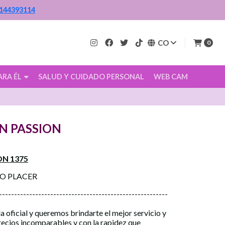
144393114
CO
0
ARA ÉL
SALUD Y CUIDADO PERSONAL
WEB CAM
N PASSION
ON 1375
CO PLACER
--------------------------------------------------------
a oficial y queremos brindarte el mejor servicio y
precios incomparables y con la rapidez que