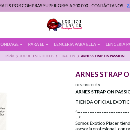
RATIS POR COMPRAS SUPERIORES A 200.000 - CONTÁCTANOS
3
BONDAGE
PARA ÉL
LENCERÍA PARA ELLA
LENCERÍA P
Inicio
JUGUETES ERÓTICOS
STRAP ON
ARNES STRAP ON PASSION
ARNES STRAP O
DESCRIPCIÓN
ARNES STRAP ON PASSI
TIENDA OFICIAL EXOTI
°------------------------------
--°
Somos Exótico Placer, tiend
asesoría profesional , con 