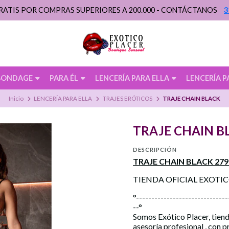
RATIS POR COMPRAS SUPERIORES A 200.000 - CONTÁCTANOS
3
BONDAGE
PARA ÉL
LENCERÍA PARA ELLA
LENCERÍA P
Inicio
LENCERÍA PARA ELLA
TRAJES ERÓTICOS
TRAJE CHAIN BLACK
TRAJE CHAIN B
DESCRIPCIÓN
TRAJE CHAIN BLACK 279
TIENDA OFICIAL EXOTI
°------------------------------
--°
Somos Exótico Placer, tiend
asesoría profesional , con 