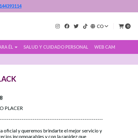
144393114
CO
0
ARA ÉL
SALUD Y CUIDADO PERSONAL
WEB CAM
LACK
8
CO PLACER
--------------------------------------------------------
a oficial y queremos brindarte el mejor servicio y
precios incomparables y con la rapidez que