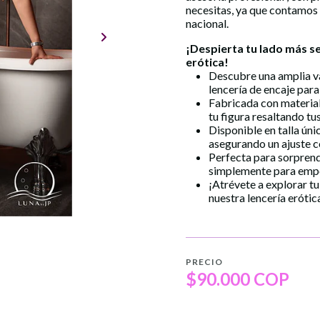
necesitas, ya que contamos
nacional.
¡Despierta tu lado más s
erótica
!
Descubre una amplia v
lencería de encaje para
Fabricada con material
tu figura resaltando tu
Disponible en talla úni
asegurando un ajuste 
Perfecta para sorprende
simplemente para empo
¡Atrévete a explorar tu
nuestra
lencería erótic
PRECIO
$90.000 COP