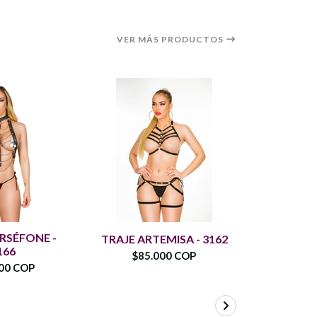
VER MÁS PRODUCTOS
RSÉFONE -
CONJUN
TRAJE ARTEMISA - 3162
166
$85.000 COP
00 COP
$74.