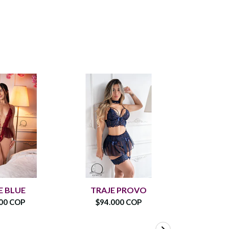
E BLUE
TRAJE PROVO
TRA
00 COP
$94.000 COP
$87.