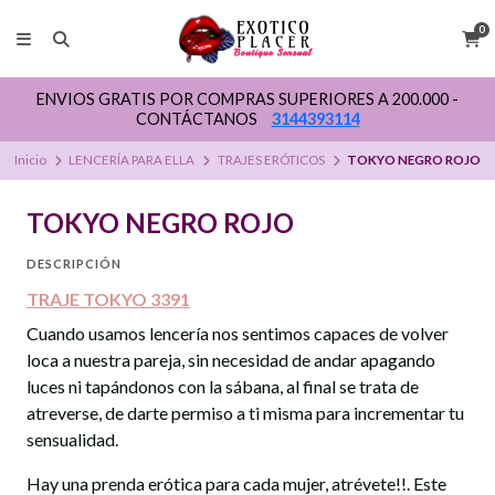
0
ENVIOS GRATIS POR COMPRAS SUPERIORES A 200.000 -
CONTÁCTANOS
3144393114
Inicio
LENCERÍA PARA ELLA
TRAJES ERÓTICOS
TOKYO NEGRO ROJO
TOKYO NEGRO ROJO
DESCRIPCIÓN
TRAJE TOKYO 3391
Cuando usamos lencería nos sentimos capaces de volver
loca a nuestra pareja, sin necesidad de andar apagando
luces ni tapándonos con la sábana, al final se trata de
atreverse, de darte permiso a ti misma para incrementar tu
sensualidad.
Hay una prenda erótica para cada mujer, atrévete!!. Este