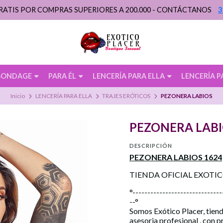
RATIS POR COMPRAS SUPERIORES A 200.000 - CONTÁCTANOS
3
BONDAGE
PARA ÉL
LENCERÍA PARA ELLA
LENCERÍA P
Inicio
LENCERÍA PARA ELLA
TRAJES ERÓTICOS
PEZONERA LABIOS
PEZONERA LAB
DESCRIPCIÓN
PEZONERA LABIOS 1624
TIENDA OFICIAL EXOTI
°------------------------------
--°
Somos Exótico Placer, tiend
asesoria profesional , con 