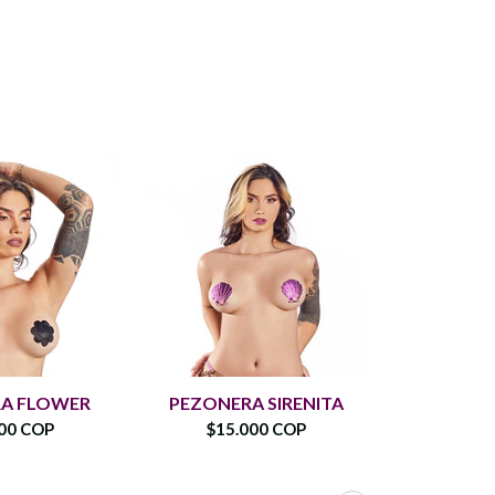
PEZONE
A FLOWER
PEZONERA SIRENITA
U
00 COP
$15.000 COP
$16.