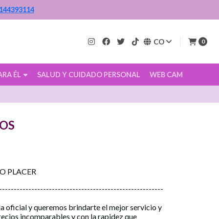
144393114
CO
0
ARA ÉL
SALUD Y CUIDADO PERSONAL
WEB CAM
IOS
CO PLACER
--------------------------------------------------------
a oficial y queremos brindarte el mejor servicio y
precios incomparables y con la rapidez que