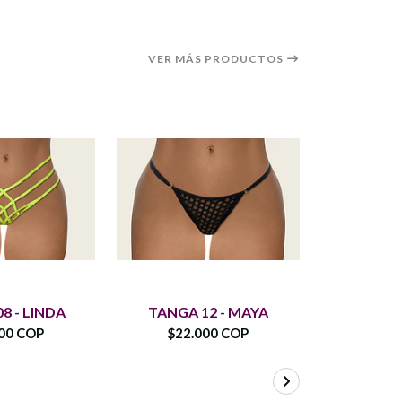
VER MÁS PRODUCTOS
8 - LINDA
TANGA 12 - MAYA
TANGA 1
00 COP
$22.000 COP
$20.