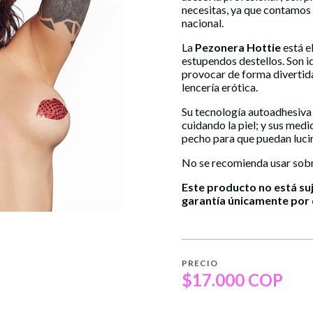
necesitas, ya que contamos
nacional.
La
Pezonera Hottie
está e
estupendos destellos. Son i
provocar de forma divertida
lencería erótica.
Su tecnología autoadhesiva 
cuidando la piel; y sus med
pecho para que puedan lucir
No se recomienda usar sobre 
Este producto no está su
garantía únicamente por 
PRECIO
$17.000 COP