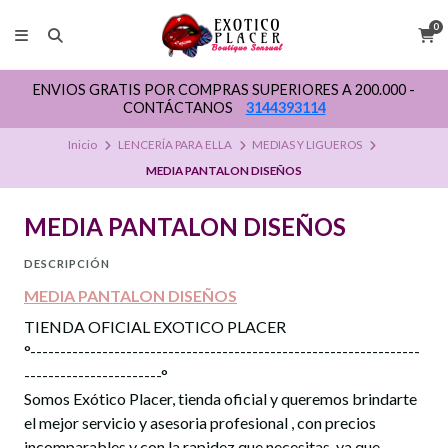
0
ENVIOS GRATIS POR COMPRAS SUPERIORES A 200.000 -
CONTÁCTANOS
3144393114
Inicio
LENCERÍA PARA ELLA
MEDIAS Y LIGUEROS
MEDIA PANTALON DISEÑOS
MEDIA PANTALON DISEÑOS
DESCRIPCIÓN
MEDIA PANTALON DISEÑOS
TIENDA OFICIAL EXOTICO PLACER
°-----------------------------------------------------------------
-----------------------°
Somos Exótico Placer, tienda oficial y queremos brindarte
el mejor servicio y asesoria profesional , con precios
incomparables y con la rapidez que necesitas, ya que