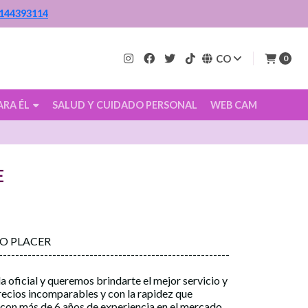
144393114
CO
0
ARA ÉL
SALUD Y CUIDADO PERSONAL
WEB CAM
E
CO PLACER
--------------------------------------------------------
a oficial y queremos brindarte el mejor servicio y
precios incomparables y con la rapidez que
 con más de 6 años de experiencia en el mercado