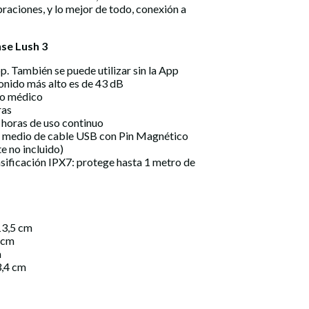
raciones, y lo mejor de todo, conexión a
nse Lush 3
. También se puede utilizar sin la App
 sonido más alto es de 43 dB
do médico
ras
5 horas de uso continuo
r medio de cable USB con Pin Magnético
e no incluido)
asificación IPX7: protege hasta 1 metro de
13,5 cm
 cm
m
3,4 cm