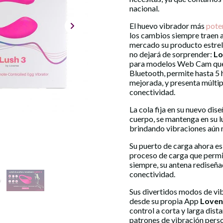
nacional.
El huevo vibrador más
pote
los cambios siempre traen a
mercado su producto estrell
no dejará de sorprender:
Lo
para modelos Web Cam que,
Bluetooth, permite hasta 5 
mejorada, y presenta múltip
conectividad.
La cola fija en su nuevo dis
cuerpo, se mantenga en su l
brindando vibraciones aún 
Su puerto de carga ahora es
proceso de carga que permi
siempre, su antena rediseña
conectividad.
Sus divertidos modos de vi
desde su propia App
Loven
control a corta y larga dist
patrones de vibración perso