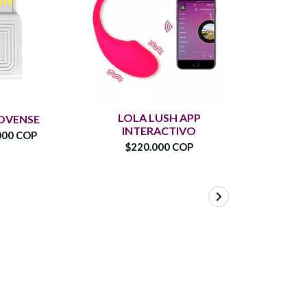
LOLA LUSH APP
OVENSE
LUSH 
INTERACTIVO
000 COP
$520
$220.000 COP