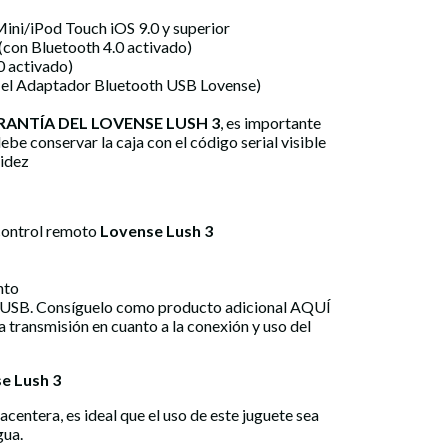
ini/iPod Touch iOS 9.0 y superior
 (con Bluetooth 4.0 activado)
0 activado)
 el Adaptador Bluetooth USB Lovense)
RANTÍA DEL LOVENSE LUSH 3
, es importante
ebe conservar la caja con el código serial visible
lidez
control remoto
Lovense Lush 3
nto
 USB. Consíguelo como producto adicional AQUÍ
la transmisión en cuanto a la conexión y uso del
se Lush 3
centera, es ideal que el uso de este juguete sea
gua.