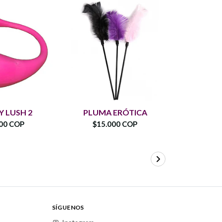
PLUG AN
 LUSH 2
PLUMA ERÓTICA
ZOR
00 COP
$15.000 COP
$75.
SÍGUENOS