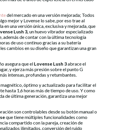
nte
del mercado en una versión mejorada; Todos
lgo mejor y Lovense lo sabe, por eso trae al
a en una versión única, exclusiva y mejorada, que
vense Lush 3,
un huevo vibrador especializado
 además de contar con la última tecnología
horas de uso continuo gracias a su batería
les cambios en su diseño que garantizan una gran
eño asegura que el
Lovense Lush 3
abrace el
ugar, y ejerza más presión sobre el punto G
más intensas, profundas y retumbantes.
 magnético, óptimo y actualizado para facilitar el
te hasta 1,6 horas más de tiempo de uso. Y como
da de última generación, garantiza una mejor
bración son controlables desde su botón manual o
se
que tiene múltiples funcionalidades como
ancia compartido con la pareja, creación de
nalizados ilimitados, conversión del ruido