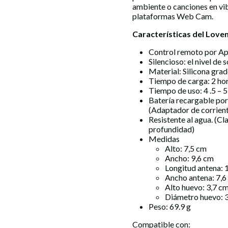
ambiente o canciones en vib
plataformas Web Cam.
Características del Love
Control remoto por App
Silencioso: el nivel de
Material: Silicona gra
Tiempo de carga: 2 ho
Tiempo de uso: 4 .5 – 
Batería recargable po
(Adaptador de corrient
Resistente al agua. (Cl
profundidad)
Medidas
Alto: 7,5 cm
Ancho: 9,6 cm
Longitud antena: 
Ancho antena: 7,6
Alto huevo: 3,7 c
Diámetro huevo: 
Peso: 69.9 g
Compatible con: