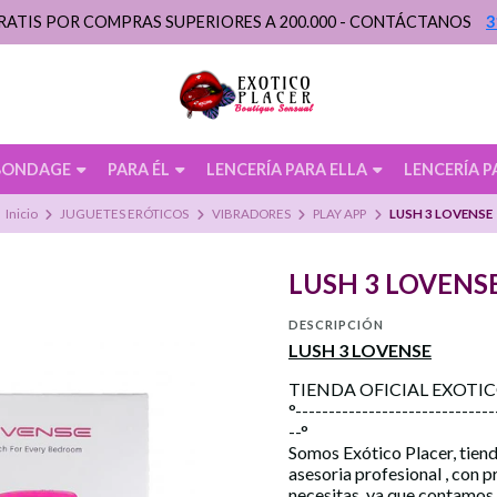
RATIS POR COMPRAS SUPERIORES A 200.000 - CONTÁCTANOS
3
BONDAGE
PARA ÉL
LENCERÍA PARA ELLA
LENCERÍA P
Inicio
JUGUETES ERÓTICOS
VIBRADORES
PLAY APP
LUSH 3 LOVENSE
LUSH 3 LOVENS
DESCRIPCIÓN
LUSH 3 LOVENSE
TIENDA OFICIAL EXOTI
°------------------------------
--°
Somos Exótico Placer, tiend
asesoria profesional , con 
necesitas, ya que contamos