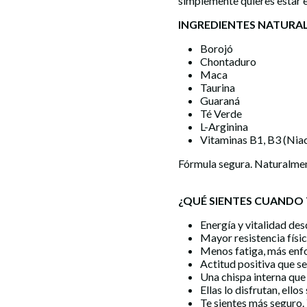
simplemente quieres estar e
INGREDIENTES NATURALE
Borojó
Chontaduro
Maca
Taurina
Guaraná
Té Verde
L-Arginina
Vitaminas B1, B3 (Niac
Fórmula segura. Naturalme
¿QUÉ SIENTES CUANDO
Energía y vitalidad des
Mayor resistencia físi
Menos fatiga, más enf
Actitud positiva que s
Una chispa interna qu
Ellas lo disfrutan, ello
Te sientes más seguro. 