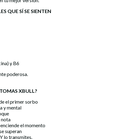
n tu mejor versión.
S QUE SÍ SE SIENTEN
ina) y B6
nte poderosa.
 TOMAS XBULL?
de el primer sorbo
ca y mental
oque
e nota
e enciende el momento
s se superan
Y lo transmites.