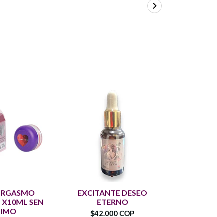
ORGASMO
EXCITANTE DESEO
LUBRICA
X10ML SEN
ETERNO
500ML 
TIMO
$42.000 COP
$87.