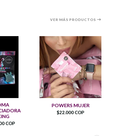
VER MÁS PRODUCTOS
OMA
POWERS MUJER
EXCITAN
CIADORA
$22.000 COP
$26.
KING
00 COP