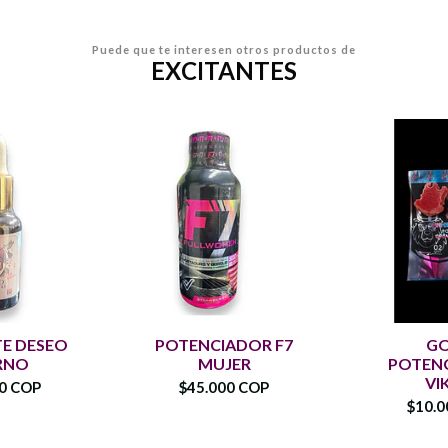
Puede que te interesen otros productos de
EXCITANTES
TE DESEO
POTENCIADOR F7
G
RNO
MUJER
POTEN
VI
00 COP
$45.000 COP
$10.0