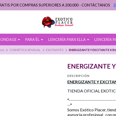
RATIS POR COMPRAS SUPERIORES A 200.000 - CONTÁCTANOS
3
BONDAGE
PARA ÉL
LENCERÍA PARA ELLA
LENCERÍA P
icio
COSMÉTICA SENSUAL
EXCITANTES
ENERGIZANTE Y EXCITANTE X BU
ENERGIZANTE Y
DESCRIPCIÓN
ENERGIZANTE Y EXCITA
TIENDA OFICIAL EXOTI
°------------------------------
--°
Somos Exótico Placer, tiend
asesoría profesional , con 