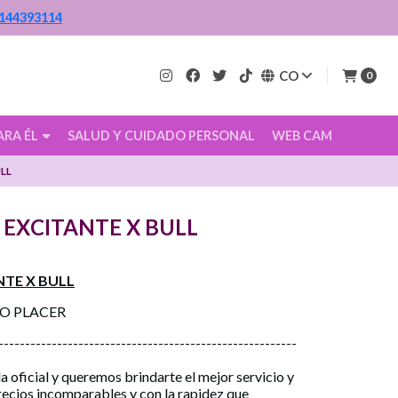
144393114
CO
0
ARA ÉL
SALUD Y CUIDADO PERSONAL
WEB CAM
LL
 EXCITANTE X BULL
NTE X BULL
CO PLACER
--------------------------------------------------------
a oficial y queremos brindarte el mejor servicio y
precios incomparables y con la rapidez que